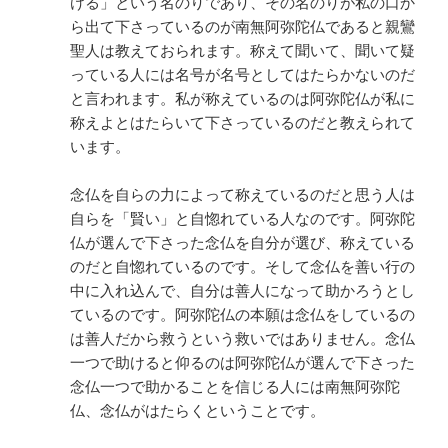
ける」という名のりであり、その名のりが私の口か
ら出て下さっているのが南無阿弥陀仏であると親鸞
聖人は教えておられます。称えて聞いて、聞いて疑
っている人には名号が名号としてはたらかないのだ
と言われます。私が称えているのは阿弥陀仏が私に
称えよとはたらいて下さっているのだと教えられて
います。
念仏を自らの力によって称えているのだと思う人は
自らを「賢い」と自惚れている人なのです。阿弥陀
仏が選んで下さった念仏を自分が選び、称えている
のだと自惚れているのです。そして念仏を善い行の
中に入れ込んで、自分は善人になって助かろうとし
ているのです。阿弥陀仏の本願は念仏をしているの
は善人だから救うという救いではありません。念仏
一つで助けると仰るのは阿弥陀仏が選んで下さった
念仏一つで助かることを信じる人には南無阿弥陀
仏、念仏がはたらくということです。