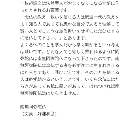
一枚起請文は法然聖人がお亡くなりになる寸前に仰
ったとされるお言葉です。
「念仏の教え、救いを信じる人は釈迦一代の教えを
よく知る人であっても愚かな自分であると理解して
賢い人と同じような振る舞いをせずにただひたすら
に念仏して下さい。」とあります。
よく念仏のことを学んだから早く助かるという考え
は疑いです。どんな人でも等しく救われるように阿
弥陀仏は南無阿弥陀仏になって下さったのです。南
無阿弥陀仏は念仏する者を必ず浄土に生まれさせる
はたらきであり、呼びごえです。そのことを信じる
人は必ず助かるということです。いくら念仏にはた
らきがあっても私に疑いがあって、はねつければ南
無阿弥陀仏ははたらきません。
南無阿弥陀仏
（文責 好浦和彦）