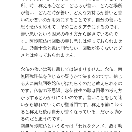
所、時、称える心など、どちらが善い、どんな場所
が善い、どんな時が善い、どんな気持ちが善いと善
いのか悪いのかを気にすることです。自分の善いと
思う念仏を称えて、そのことをアテにするのです。
善い悪いという因果の考え方から起きているので
す。阿弥陀仏は回数の善し悪しは仰っておられませ
ん。乃至十念と数は問わない、回数が多くないとダ
メとは仰っておられません。
念仏の救いは善し悪しでは決まりません。念仏、南
無阿弥陀仏を信じるか疑うかで決まるのです。信じ
る人に南無阿弥陀仏がはたらくのだと教えられるの
です。仏智の不思議、念仏往生の願は因果の考え方
からするとわかりにくいのです。善いことをして迷
いから離れていくのが聖道門です。称える前に比べ
ると称えた後は自分が善くなっている、だから助か
るのだと思うのです。
南無阿弥陀仏という名号は「われをタノメ。必ず助