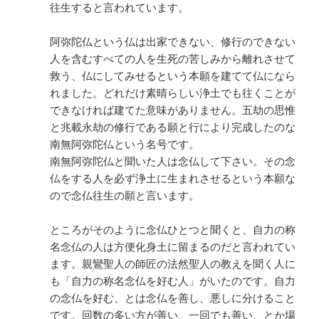
往生すると言われています。
阿弥陀仏という仏は出家できない、修行のできない
人を含むすべての人を生死の苦しみから離れさせて
救う、仏にしてみせるという本願を建てて仏になら
れました。どれだけ素晴らしい浄土でも往くことが
できなければ建てた意味がありません。五劫の思惟
と兆載永劫の修行である願と行により完成したのな
南無阿弥陀仏という名号です。
南無阿弥陀仏と聞いた人は念仏して下さい。その念
仏をする人を必ず浄土に生まれさせるという本願な
ので念仏往生の願と言います。
ところがそのように念仏ひとつと聞くと、自力の称
名念仏の人は方便化身土に留まるのだと言われてい
ます。親鸞聖人の師匠の法然聖人の教えを聞く人に
も「自力の称名念仏を好む人」がいたのです。自力
の念仏を好む、とは念仏を善し、悪しに分けること
です。回数の多い方が善い、一回でも善い、とか場