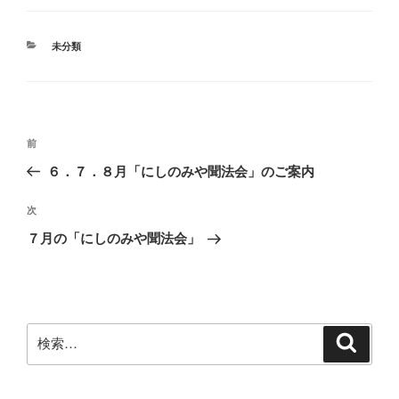
カ
未分類
テ
ゴ
リ
ー
投
前
前
稿
の
６．７．８月「にしのみや聞法会」のご案内
ナ
投
ビ
稿
次
次
ゲ
の
７月の「にしのみや聞法会」
投
ー
稿
シ
ョ
ン
検
検
索
索: