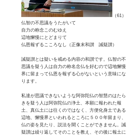
（61）
仏智の不思議をうたがいて
自力の称念このむゆえ
辺地懈慢にとどまりて
仏恩報ずるこころなし（正像末和讃 誡疑讃）
誡疑讃とは疑いを戒める内容の和讃です。仏智の不
思議を疑う人は自力の称名念仏を好むので辺地懈慢
界に留まって仏恩を報ずる心がないという意味にな
ります。
私達が思議できないような阿弥陀仏の智慧のはたら
きを疑う人は阿弥陀仏の浄土、本願に報われた報
土、真仏土には往くのではなく、方便化身土である
辺地、懈慢界といわれるところに５００年留まり、
仏の姿を見たり、説法を聞くことができません。誡
疑讃は繰り返してそのことを教え、その後に報土に