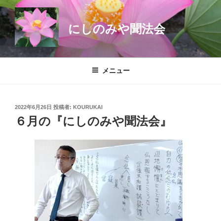
コ
ン
にしのみや聞法会
テ
ン
ツ
へ
メニュー
ス
キ
ッ
投
2022年6月26日
投稿者:
KOURUKAI
プ
稿
６月の『にしのみや聞法会』
日: