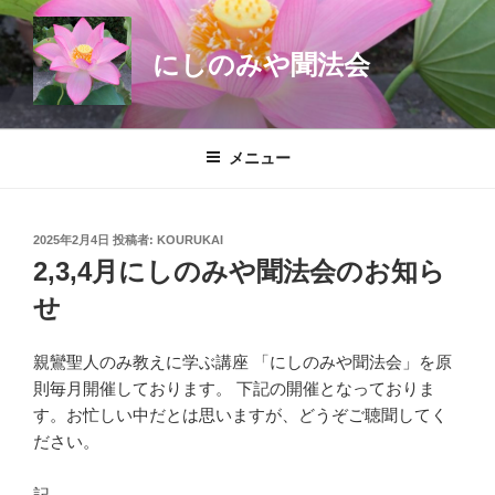
コ
ン
にしのみや聞法会
テ
ン
ツ
へ
メニュー
ス
キ
ッ
投
2025年2月4日
投稿者:
KOURUKAI
プ
稿
2,3,4月にしのみや聞法会のお知ら
日:
せ
親鸞聖人のみ教えに学ぶ講座 「にしのみや聞法会」を原
則毎月開催しております。 下記の開催となっておりま
す。お忙しい中だとは思いますが、どうぞご聴聞してく
ださい。
記