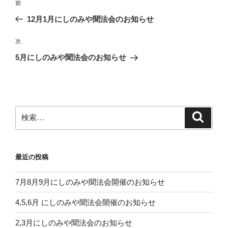
前
前
稿
の
12月1月にしのみや聞法会のお知らせ
ナ
投
ビ
稿
次
次
ゲ
の
5月にしのみや聞法会のお知らせ
投
ー
稿
シ
ョ
ン
検
検
索
索:
最近の投稿
7月8月9月にしのみや聞法会開催のお知らせ
4,5,6月 にしのみや聞法会開催のお知らせ
2,3月にしのみや聞法会のお知らせ