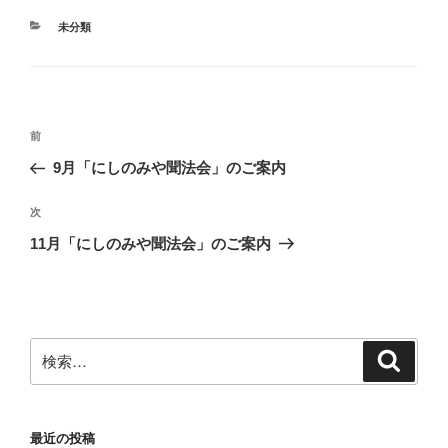
カ
未分類
テ
ゴ
リ
ー
投
前
前
稿
の
9月「にしのみや聞法会」のご案内
ナ
投
ビ
稿
次
次
ゲ
の
11月「にしのみや聞法会」のご案内
投
ー
稿
シ
ョ
ン
検
検
索
索:
最近の投稿