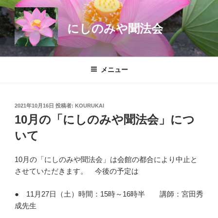
コ
ン
にしのみや聞法会
テ
ン
ツ
へ
メニュー
ス
キ
ッ
投
2021年10月16日
投稿者:
KOURUKAI
プ
稿
10月の「にしのみや聞法会」につ
日:
いて
10月の「にしのみや聞法会」は会館の都合により中止と
させていただきます。 今後の予定は
● 11月27日（土）時間：15時～16時半 講師：宮田秀
成先生