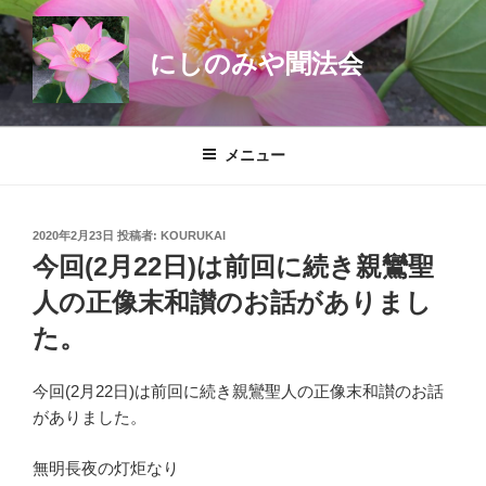
コ
ン
にしのみや聞法会
テ
ン
ツ
へ
メニュー
ス
キ
ッ
投
2020年2月23日
投稿者:
KOURUKAI
プ
稿
今回(2月22日)は前回に続き親鸞聖
日:
人の正像末和讃のお話がありまし
た。
今回(2月22日)は前回に続き親鸞聖人の正像末和讃のお話
がありました。
無明長夜の灯炬なり