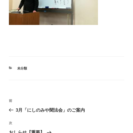
カ
未分類
テ
ゴ
リ
ー
投
前
前
稿
の
3月「にしのみや聞法会」のご案内
ナ
投
ビ
稿
次
次
ゲ
の
おしらせ【重要】