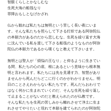
智眼くらしとかなしむな
生死大海の船筏なり
罪障おもしとなげかざれ
仏から観れば私たちは無明という苦しく長い夜にいま
す。そんな私たちを照らして下さる灯炬である阿弥陀仏
の本願力があるのだから悲しむな。生死を繰り返す大海
に沈んでいる私を渡して下さる船筏のようなものが阿弥
陀仏の本願力であるから嘆くなと教えて下さいます。
無明とは聖人が「煩悩の王なり」と仰るように生きてい
る間、私たちの心の底、根にあるという意味から根本無
明と言われます。私たちには先を見通す力、智慧があり
ませんから死んだらどこに行くのかがわかりません。明
日のことさえわからない私たちです。死んだらおわりで
はなく何かに生まれていくのだ、そんな生死を繰り返し
て止まることがないのだと教えられたのが仏教です。
そんな私たちを生死の苦しみから離れさせて浄土に生ま
れさせてやりたいと現れて本願を建てられたのが阿弥陀