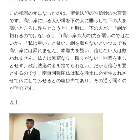
この和讃の元になったのは、聖覚法印の唯信鈔のお言葉
です。高い岸にいる人が綱を下の人に垂らして下の人を
高いところに昇らせようとした時に、下の人が、「綱が
切れるのではないか」「(高い岸の人の)力が弱いのではな
いか」「私は重い」と疑い、綱を取らないといつまでも
高い岸には昇れません。本願力を疑い、信じない人は救
われません。仏力は無窮なり、限りがない。罪業を重し
とせず、散乱法逸の者を捨てられない。だから信心を要
とするのです。南無阿弥陀仏は私を浄土に必ず生まれさ
せて仏にしてみせるとの喚び声であり、その通り聞くの
が信心です。
以上