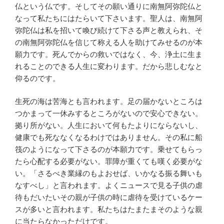
仏という仏です。そしてその願い通りに南無阿弥陀仏と
なって私たちにはたらいて下さいます。聖人は、南無阿
弥陀仏は私を招いて喚び続けて下さる声と教えられ、そ
の南無阿弥陀仏を信じて称える人を助けてみせるのが本
願力です。死んでからの救いではなく、今、浄土に生ま
れることのできる人生に変わります。だから悲しむなと
仰るのです。
生死の海は苦海とも言われます。足の届かないところは
つかまって一休みするところがないので安心できない。
拠り所がない。人生において何もたよりにならないし、
健康でも死ななくなるわけではありません。その私に船
筏のようになって下さるのが本願力です。乗せてもらっ
たら心配する必要がない。罪障が重くても嘆く必要がな
い。「さるべき業縁のもよおせば、いかなる振る舞いも
なすべし」と言われます。よくニュースで見る子供の虐
待もだいたいその親が子供の時に虐待を受けているケー
スが多いと言われます。私たちはたまたまそのような親
に当たらなかっただけです。