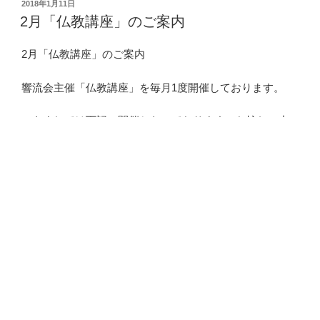
投
2018年1月11日
稿
2月「仏教講座」のご案内
日:
2月「仏教講座」のご案内
響流会主催「仏教講座」を毎月1度開催しております。
つきましては下記の開催となっております。お忙しい中
だとは思いますが、どうぞご聴聞してください。
記
日時：2月1日（木）