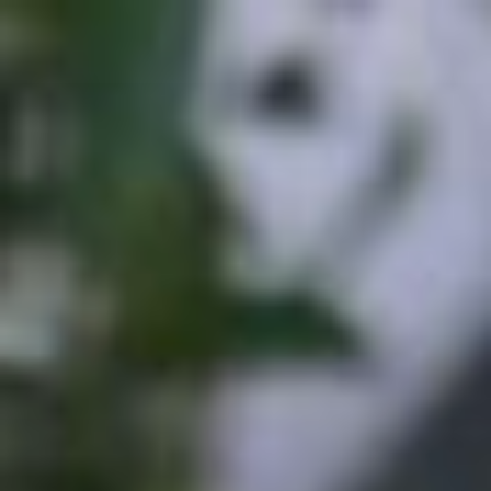
コ
ン
テ
ン
ツ
へ
ス
キ
ッ
プ