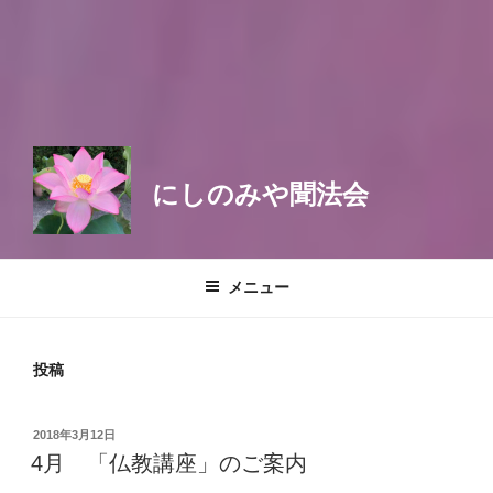
にしのみや聞法会
メニュー
投稿
投
2018年3月12日
稿
4月 「仏教講座」のご案内
日: